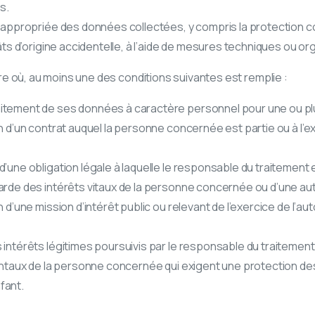
s.
 appropriée des données collectées, y compris la protection cont
gâts d’origine accidentelle, à l’aide de mesures techniques ou o
sure où, au moins une des conditions suivantes est remplie :
itement de ses données à caractère personnel pour une ou plus
on d’un contrat auquel la personne concernée est partie ou à l
’une obligation légale à laquelle le responsable du traitement 
arde des intérêts vitaux de la personne concernée ou d’une a
 d’une mission d’intérêt public ou relevant de l’exercice de l’au
 intérêts légitimes poursuivis par le responsable du traitement 
amentaux de la personne concernée qui exigent une protection
fant.