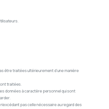
ilisateurs.
 pas être traitées ultérieurement d’une manière
ont traitées.
 les données à caractère personnel qui sont
tarder.
n’excédant pas celle nécessaire au regard des