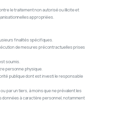
re le traitement non autorisé ou illicite et
rganisationnelles appropriées.
ieurs finalités spécifiques.
’exécution de mesures précontractuelles prises
est soumis.
utre personne physique.
torité publique dont est investi le responsable
ou par un tiers, à moins que ne prévalent les
 des données à caractère personnel, notamment