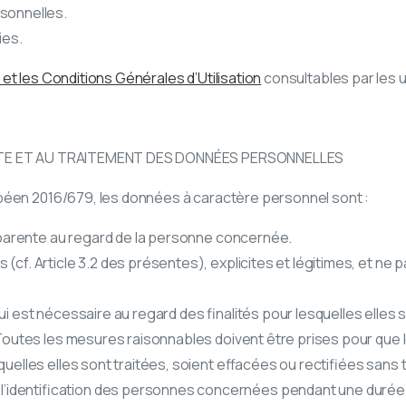
sonnelles.
ies.
et les Conditions Générales d’Utilisation
consultables par les ut
CTE ET AU TRAITEMENT DES DONNÉES PERSONNELLES
péen 2016/679, les données à caractère personnel sont :
nsparente au regard de la personne concernée.
(cf. Article 3.2 des présentes), explicites et légitimes, et ne
i est nécessaire au regard des finalités pour lesquelles elles s
. Toutes les mesures raisonnables doivent être prises pour que
quelles elles sont traitées, soient effacées ou rectifiées sans 
’identification des personnes concernées pendant une durée 